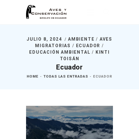
JULIO 8, 2024
AMBIENTE
/
AVES
Inicio
MIGRATORIAS
/
ECUADOR
/
EDUCACIÓN AMBIENTAL
/
KINTI
Nosotros
TOISÁN
¿Qué Hacemos?
Ecuador
Noticias
HOME
TODAS LAS ENTRADAS
ECUADOR
Publicaciones