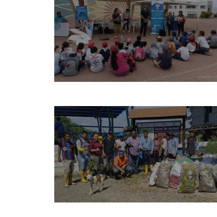
I
N
¿
N
P