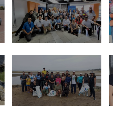
nicio
osotros
Qué Hacemos?
oticias
ublicaciones