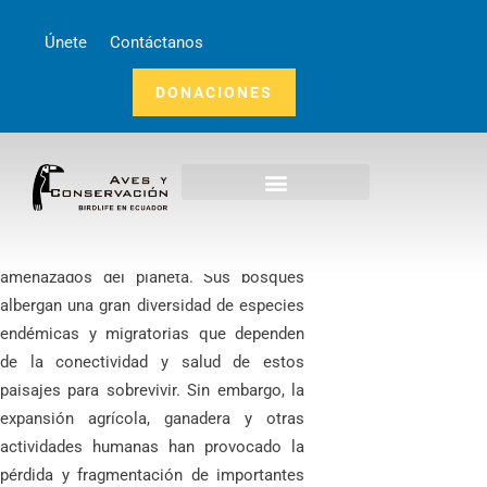
Únete
Contáctanos
DONACIONES
Inicio
Nosotros
El Chocó Andes ecuatoriano es uno de
¿Qué Hacemos?
los ecosistemas más biodiversos y
Noticias
amenazados del planeta. Sus bosques
Publicaciones
albergan una gran diversidad de especies
endémicas y migratorias que dependen
de la conectividad y salud de estos
paisajes para sobrevivir. Sin embargo, la
expansión agrícola, ganadera y otras
actividades humanas han provocado la
pérdida y fragmentación de importantes