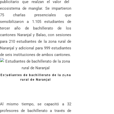
publicitario que realzan el valor del
ecosistema de manglar. Se impartieron
75
charlas presenciales que
sensibilizaron a 1.105 estudiantes de
tercer año de bachillerato de los
cantones Naranjal y Balao, con sesiones
para 210 estudiantes de la zona rural de
Naranjal y adicional para 999 estudiantes
de seis instituciones de ambos cantones.
Estudiantes de bachillerato de la zona
rural de Naranjal
Presentación de resul
charlas Fase I y II del
Red de Doce
Al mismo tiempo, se capacitó a 32
profesores de bachillerato a través de