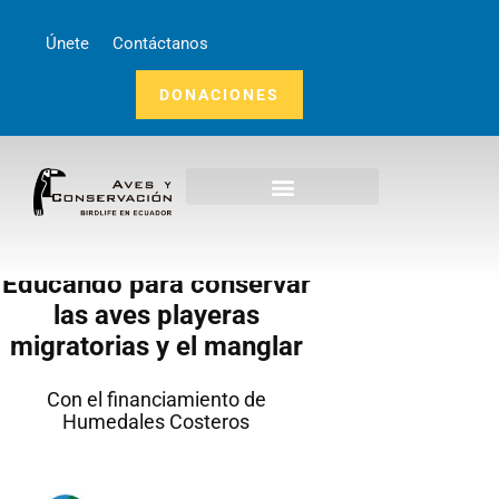
Únete
Contáctanos
DONACIONES
Educando para conservar
Inicio
las aves playeras
migratorias y el manglar
Nosotros
¿Qué Hacemos?
Con el financiamiento de
Noticias
Humedales Costeros
Publicaciones