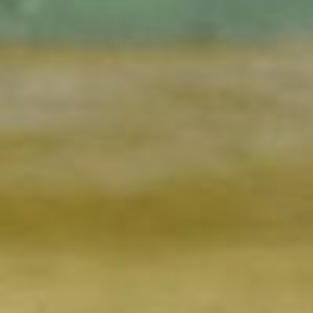
nicio
osotros
Qué Hacemos?
oticias
ublicaciones