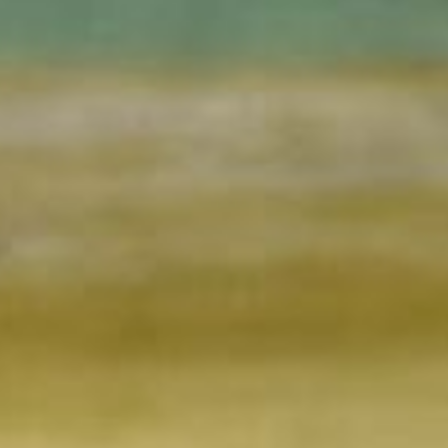
I
N
¿
N
P