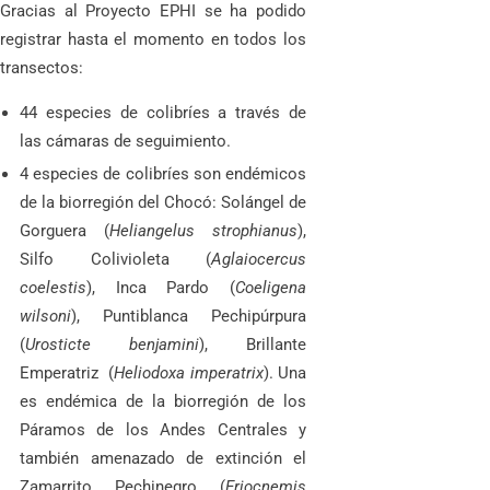
Gracias al Proyecto EPHI se ha podido
registrar hasta el momento en todos los
transectos:
44 especies de colibríes a través de
las cámaras de seguimiento.
4 especies de colibríes son endémicos
de la biorregión del Chocó: Solángel de
Gorguera (
Heliangelus strophianus
),
Silfo Colivioleta (
Aglaiocercus
coelestis
), Inca Pardo (
Coeligena
wilsoni
), Puntiblanca Pechipúrpura
(
Urosticte benjamini
), Brillante
Emperatriz (
Heliodoxa imperatrix
). Una
es endémica de la biorregión de los
Páramos de los Andes Centrales y
también amenazado de extinción el
Zamarrito Pechinegro (
Eriocnemis