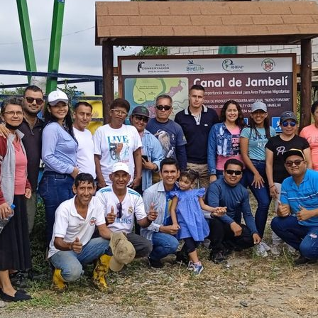
nicio
osotros
Qué Hacemos?
oticias
ublicaciones