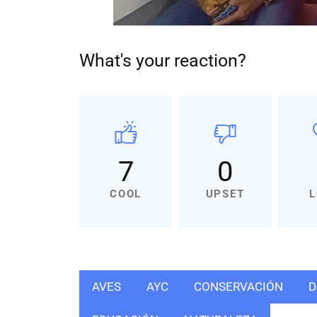
What's your reaction?
7
0
COOL
UPSET
L
AVES
AYC
CONSERVACIÓN
D