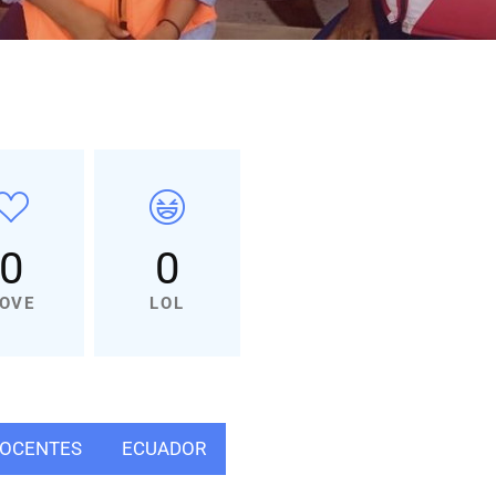
0
0
OVE
LOL
OCENTES
ECUADOR