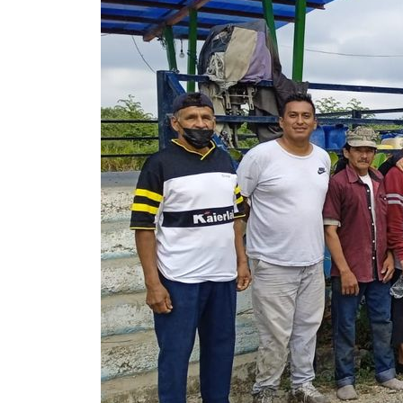
I
N
¿
N
P