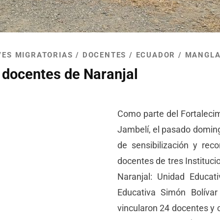
VES MIGRATORIAS
/
DOCENTES
/
ECUADOR
/
MANGL
 docentes de Naranjal
Como parte del Fortaleci
Jambelí, el pasado domin
de sensibilización y re
docentes de tres Instituci
Naranjal: Unidad Educat
Educativa Simón Bolívar
vincularon 24 docentes y 