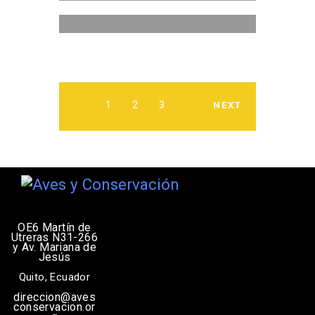
1
2
3
NEXT
OE6 Martín de
Utreras N31-266
y Av. Mariana de
Jesús
Quito, Ecuador
direccion@aves
conservacion.or