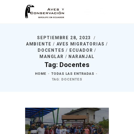
SEPTIEMBRE 28, 2023
Inicio
AMBIENTE
/
AVES MIGRATORIAS
/
DOCENTES
/
ECUADOR
/
Nosotros
MANGLAR
/
NARANJAL
¿Qué Hacemos?
Tag: Docentes
Noticias
HOME
TODAS LAS ENTRADAS
TAG: DOCENTES
Publicaciones