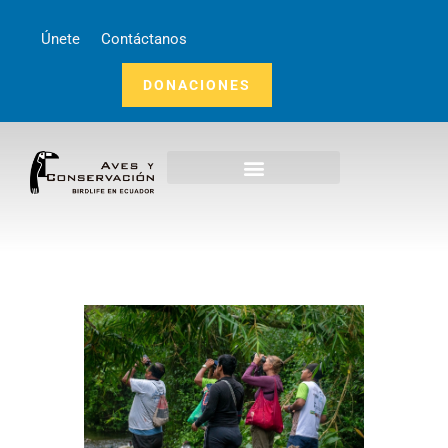
Únete
Contáctanos
DONACIONES
Inicio
Nosotros
¿Qué Hacemos?
Noticias
Publicaciones