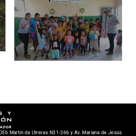
nicio
osotros
Qué Hacemos?
oticias
ublicaciones
OE6 Martín de Utreras N31-266 y Av. Mariana de Jesús