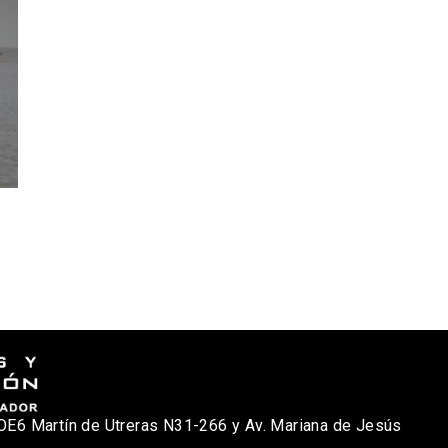
nicio
osotros
Qué Hacemos?
oticias
ublicaciones
OE6 Martín de Utreras N31-266 y Av. Mariana de Jesús