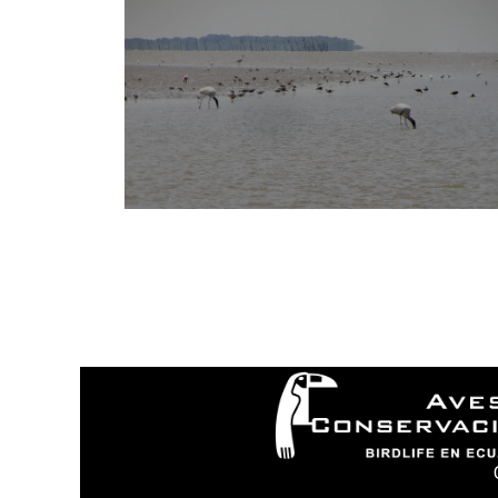
I
N
¿
N
P