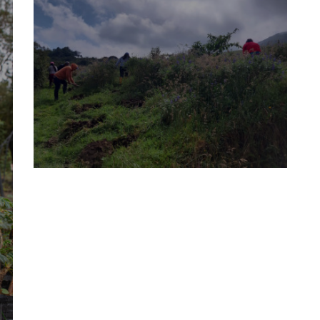
nicio
osotros
Qué Hacemos?
oticias
ublicaciones