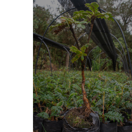
I
N
¿
N
P