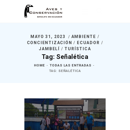
MAYO 31, 2023
AMBIENTE
/
Inicio
CONCIENTIZACIÓN
/
ECUADOR
/
JAMBELÍ
/
TURÍSTICA
Nosotros
Tag: Señalética
¿Qué Hacemos?
HOME
TODAS LAS ENTRADAS
Noticias
TAG: SEÑALÉTICA
Publicaciones