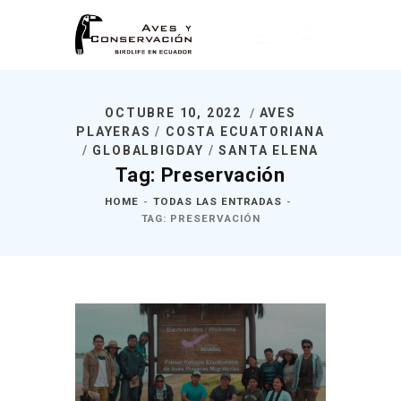
OCTUBRE 10, 2022
AVES
Inicio
PLAYERAS
/
COSTA ECUATORIANA
/
GLOBALBIGDAY
/
SANTA ELENA
Nosotros
Tag: Preservación
¿Qué Hacemos?
HOME
TODAS LAS ENTRADAS
Noticias
TAG: PRESERVACIÓN
Publicaciones