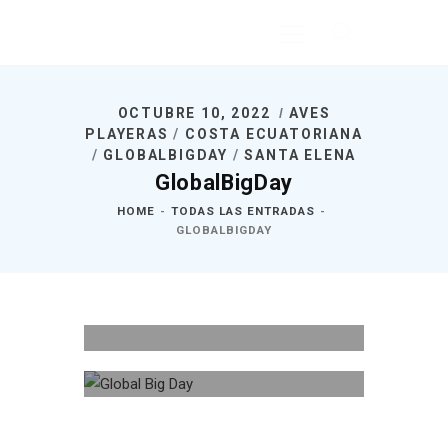
OCTUBRE 10, 2022
AVES
PLAYERAS
/
COSTA ECUATORIANA
Inicio
/
GLOBALBIGDAY
/
SANTA ELENA
Nosotros
GlobalBigDay
¿Qué Hacemos?
HOME
TODAS LAS ENTRADAS
GLOBALBIGDAY
Noticias
Publicaciones