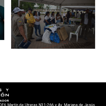
nicio
osotros
Qué Hacemos?
oticias
ublicaciones
OE6 Martín de Utreras N31-266 y Av. Mariana de Jesús