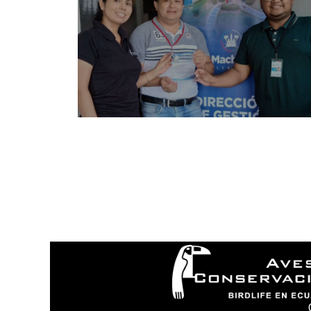
I
N
¿
N
P