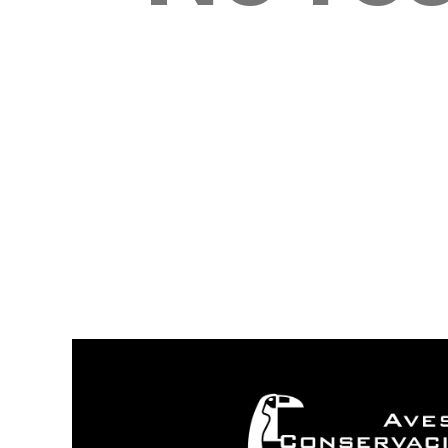
I
N
¿
N
P