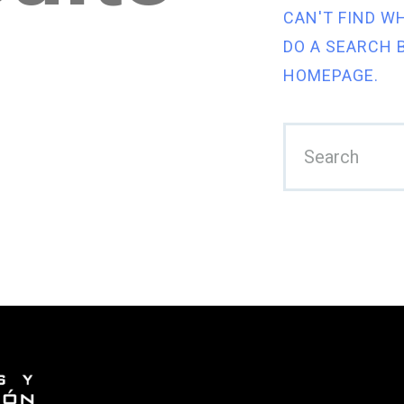
CAN'T FIND W
nicio
DO A SEARCH 
osotros
HOMEPAGE
.
Qué Hacemos?
oticias
ublicaciones