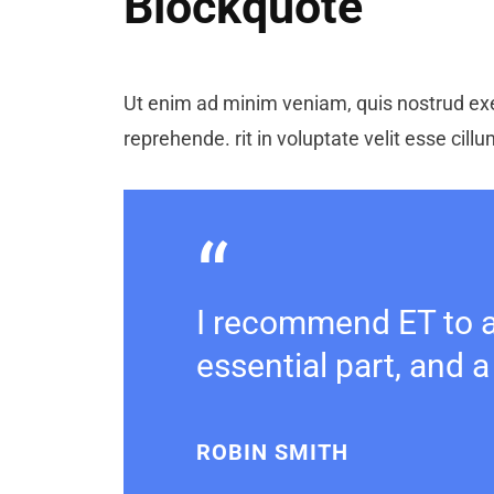
Blockquote
Ut enim ad minim veniam, quis nostrud exer
reprehende. rit in voluptate velit esse cillu
I recommend ET to al
essential part, and a
ROBIN SMITH