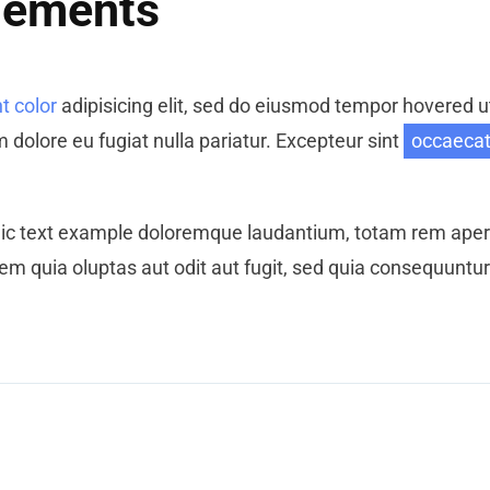
Elements
t color
adipisicing elit, sed do eiusmod tempor hovered u
m dolore eu fugiat nulla pariatur. Excepteur sint
occaecat
talic text example doloremque laudantium, totam rem aperi
 quia oluptas aut odit aut fugit, sed quia consequuntur