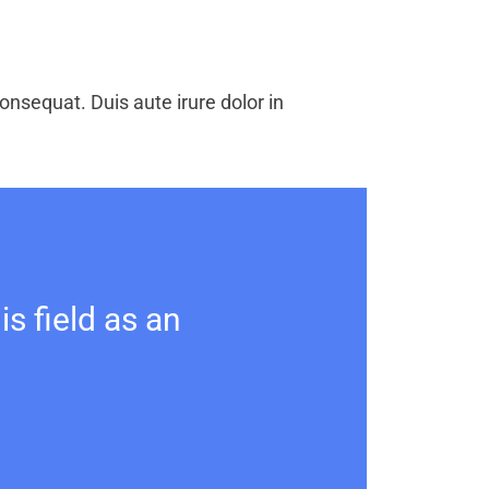
nsequat. Duis aute irure dolor in
s field as an