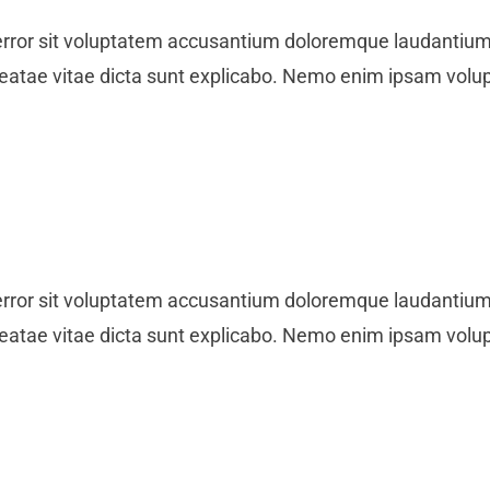
nicio
s error sit voluptatem accusantium doloremque laudantiu
to beatae vitae dicta sunt explicabo. Nemo enim ipsam volu
osotros
Qué Hacemos?
oticias
ublicaciones
s error sit voluptatem accusantium doloremque laudantiu
to beatae vitae dicta sunt explicabo. Nemo enim ipsam volu