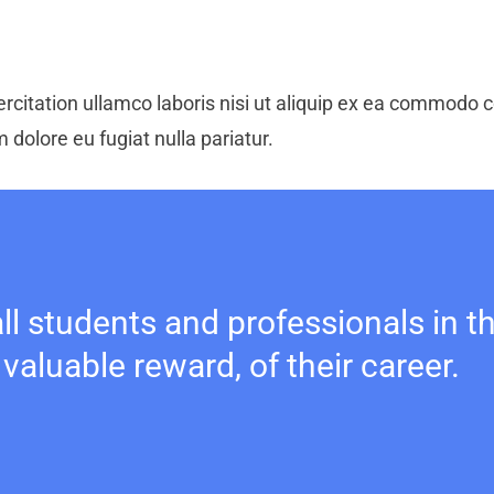
citation ullamco laboris nisi ut aliquip ex ea commodo co
m dolore eu fugiat nulla pariatur.
l students and professionals in thi
 valuable reward, of their career.