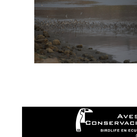
I
N
¿
N
P