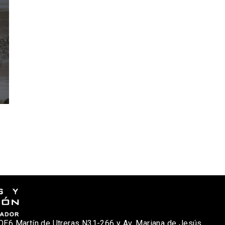
nicio
osotros
Qué Hacemos?
oticias
ublicaciones
OE6 Martín de Utreras N31-266 y Av. Mariana de Jesús