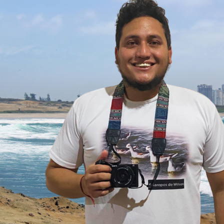
I
N
¿
N
P