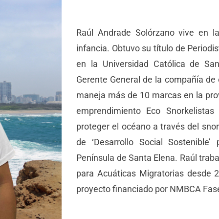
nicio
Raúl Andrade Solórzano vive en l
osotros
infancia. Obtuvo su título de Period
en la Universidad Católica de Sa
Qué Hacemos?
Gerente General de la compañía de
maneja más de 10 marcas en la prov
oticias
emprendimiento Eco Snorkelistas
proteger el océano a través del snor
ublicaciones
de ‘Desarrollo Social Sostenible’
Península de Santa Elena. Raúl trabaj
para Acuáticas Migratorias desde 2
proyecto financiado por NMBCA Fase