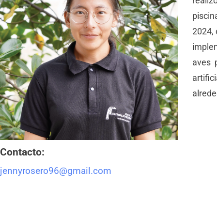
realiz
I
piscin
2024, 
N
imple
aves p
¿
artifi
alrede
N
P
Contacto:
jennyrosero96@gmail.com