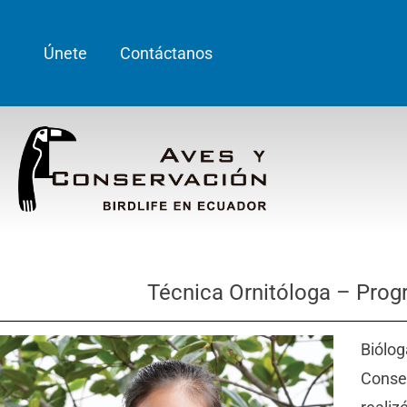
Únete
Contáctanos
Técnica Ornitóloga – Progr
Biólo
Conse