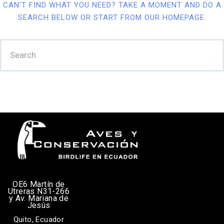
CAN'T FIND WHAT YOU NEED? TAKE A MOMENT AND DO A
SEARCH BELOW OR START FROM
OUR HOMEPAGE
.
OE6 Martín de
Utreras N31-266
y Av. Mariana de
Jesús
Quito, Ecuador