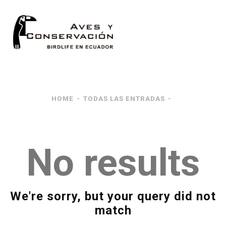
Inicio
Nosotros
HOME
TODAS LAS ENTRADAS
¿Qué Hacemos?
Noticias
Publicaciones
No results
We're sorry, but your query did not
match